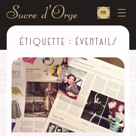
Language
OUVR
FR
switcher
LE
MENU
Sucre
d'Orge
–
Étiquette :
éventails