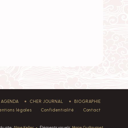
AGENDA
CHER JOURNAL
BIOGRAPHIE
ntions légales
Confidentialité
Contact
du site:
Aline Keller
Éléments visuels:
Marie Guillaumet