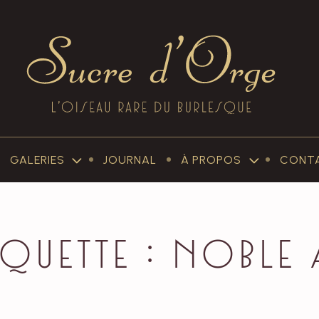
Sucre
d'Orge
GALERIES
JOURNAL
À PROPOS
CONT
–
SUB-
SUB-
MENU
MENU
GALERIES
À
PROPOS
iquette :
Noble 