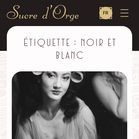
Language
OUVR
FR
switcher
LE
MENU
Sucre
d'Orge
–
Étiquette :
noir et
blanc