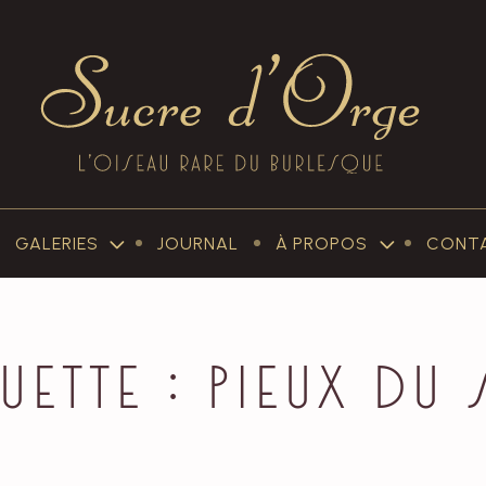
Sucre
d'Orge
GALERIES
JOURNAL
À PROPOS
CONT
–
SUB-
SUB-
MENU
MENU
GALERIES
À
PROPOS
uette :
Pieux du 