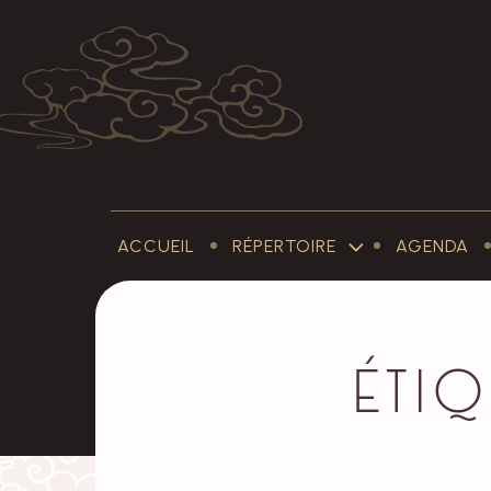
ACCUEIL
RÉPERTOIRE
AGENDA
SUB-
MENU
RÉPERTOIRE
Étiq