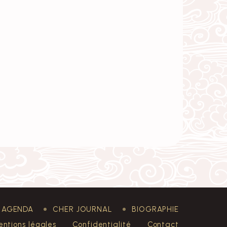
AGENDA
CHER JOURNAL
BIOGRAPHIE
ntions légales
Confidentialité
Contact