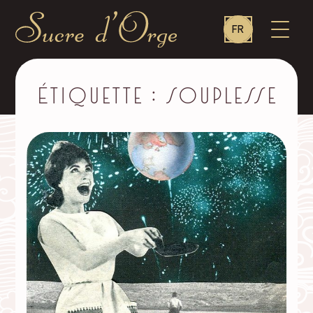
Language
OUVR
FR
switcher
LE
MENU
Sucre
d'Orge
–
Étiquette :
souplesse