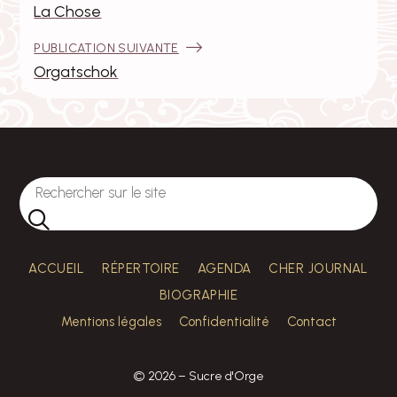
de
La Chose
l’article
:
PUBLICATION SUIVANTE
Orgatschok
ACCUEIL
RÉPERTOIRE
AGENDA
CHER JOURNAL
BIOGRAPHIE
Mentions légales
Confidentialité
Contact
© 2026 – Sucre d'Orge