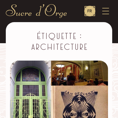
Language
OUVR
FR
switcher
LE
MENU
Sucre
d'Orge
–
Étiquette :
architecture