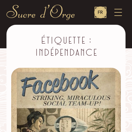
Language
OUVR
FR
switcher
LE
MENU
Sucre
d'Orge
–
Étiquette :
indépendance