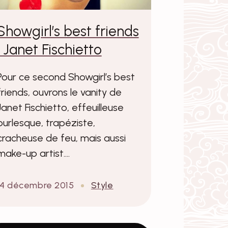
Showgirl’s best friends
: Janet Fischietto
Pour ce second Showgirl’s best
friends, ouvrons le vanity de
Janet Fischietto, effeuilleuse
burlesque, trapéziste,
cracheuse de feu, mais aussi
make-up artist.…
14 décembre 2015
Style