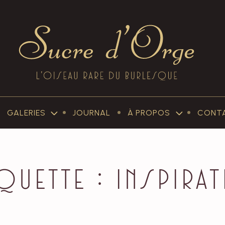
Sucre
d'Orge
GALERIES
JOURNAL
À PROPOS
CONT
–
SUB-
SUB-
MENU
MENU
GALERIES
À
PROPOS
quette :
inspira