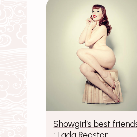
Showgirl’s best friend
: Lada Redstar