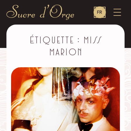
Language
OUVR
FR
switcher
LE
MENU
Sucre
d'Orge
–
Étiquette :
Miss
Marion