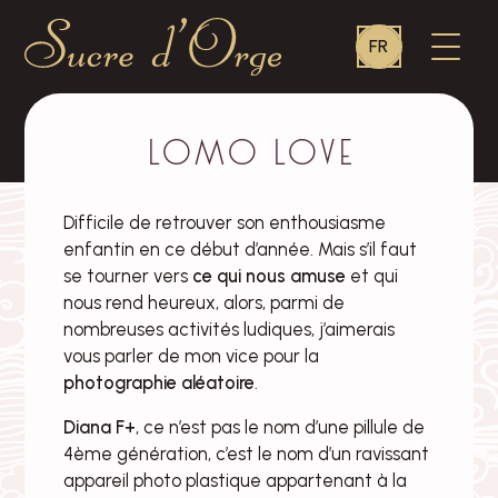
Language
OUVR
FR
switcher
LE
MENU
Sucre
d'Orge
–
Lomo love
Difficile de retrouver son enthousiasme
enfantin en ce début d’année. Mais s’il faut
se tourner vers
ce qui nous amuse
et qui
nous rend heureux, alors, parmi de
nombreuses activités ludiques, j’aimerais
vous parler de mon vice pour la
photographie
aléatoire
.
Diana F+
, ce n’est pas le nom d’une pillule de
4ème génération, c’est le nom d’un ravissant
appareil photo plastique appartenant à la