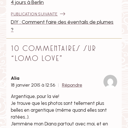
de
4 jours à Berlin
l’article
:
PUBLICATION SUIVANTE
DIY : Comment faire des éventails de plumes
?
10 commentaires sur
“
Lomo love
”
Alia
18 janvier 2015 à 12:56
Répondre
Argentique, pour la vie!
Je trouve que les photos sont tellement plus
belles en argentique (même quand elles sont
ratées…).
J’emmène mon Diana partout avec moi, et en