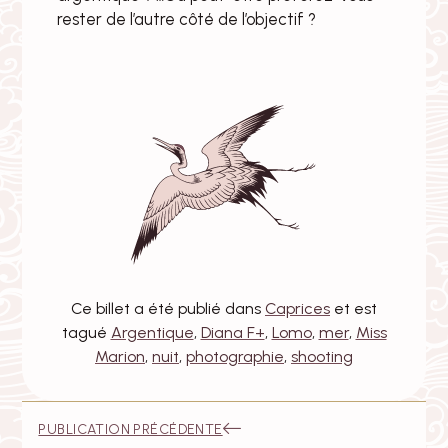
rester de l’autre côté de l’objectif ?
Ce billet a été publié dans
Caprices
et est
tagué
Argentique
,
Diana F+
,
Lomo
,
mer
,
Miss
Marion
,
nuit
,
photographie
,
shooting
Navigation
:
PUBLICATION PRÉCÉDENTE